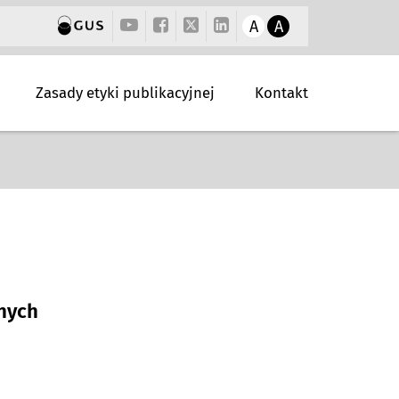
A
A
Zasady etyki publikacyjnej
Kontakt
nych