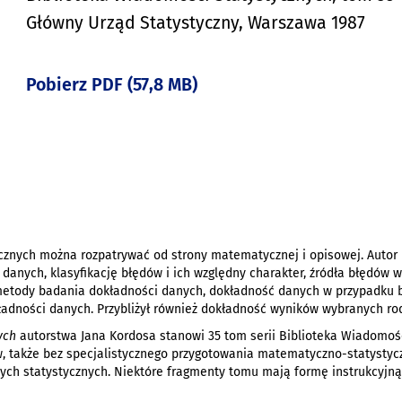
Główny Urząd Statystyczny, Warszawa 1987
Pobierz PDF (57,8 MB)
nych można rozpatrywać od strony matematycznej i opisowej. Autor n
i danych, klasyfikację błędów i ich względny charakter, źródła błędów
 metody badania dokładności danych, dokładność danych w przypadku
kładności danych. Przybliżył również dokładność wyników wybranych r
ych
autorstwa Jana Kordosa stanowi 35 tom serii Biblioteka Wiadomośc
w, także bez specjalistycznego przygotowania matematyczno-statystyc
nych statystycznych. Niektóre fragmenty tomu mają formę instrukcyjną