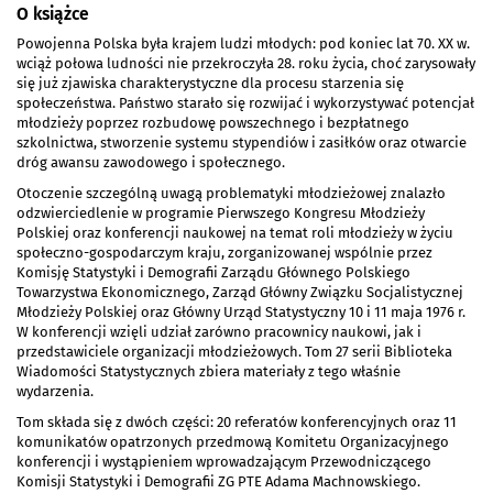
O książce
Powojenna Polska była krajem ludzi młodych: pod koniec lat 70. XX w.
wciąż połowa ludności nie przekroczyła 28. roku życia, choć zarysowały
się już zjawiska charakterystyczne dla procesu starzenia się
społeczeństwa. Państwo starało się rozwijać i wykorzystywać potencjał
młodzieży poprzez rozbudowę powszechnego i bezpłatnego
szkolnictwa, stworzenie systemu stypendiów i zasiłków oraz otwarcie
dróg awansu zawodowego i społecznego.
Otoczenie szczególną uwagą problematyki młodzieżowej znalazło
odzwierciedlenie w programie Pierwszego Kongresu Młodzieży
Polskiej oraz konferencji naukowej na temat roli młodzieży w życiu
społeczno-gospodarczym kraju, zorganizowanej wspólnie przez
Komisję Statystyki i Demografii Zarządu Głównego Polskiego
Towarzystwa Ekonomicznego, Zarząd Główny Związku Socjalistycznej
Młodzieży Polskiej oraz Główny Urząd Statystyczny 10 i 11 maja 1976 r.
W konferencji wzięli udział zarówno pracownicy naukowi, jak i
przedstawiciele organizacji młodzieżowych. Tom 27 serii Biblioteka
Wiadomości Statystycznych zbiera materiały z tego właśnie
wydarzenia.
Tom składa się z dwóch części: 20 referatów konferencyjnych oraz 11
komunikatów opatrzonych przedmową Komitetu Organizacyjnego
konferencji i wystąpieniem wprowadzającym Przewodniczącego
Komisji Statystyki i Demografii ZG PTE Adama Machnowskiego.