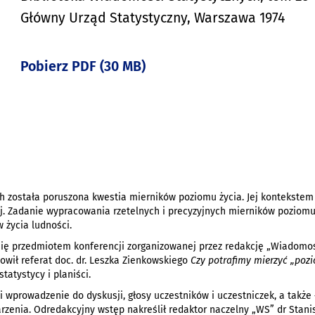
Główny Urząd Statystyczny, Warszawa 1974
Pobierz PDF (30 MB)
h została poruszona kwestia mierników poziomu życia. Jej kontekstem
ej. Zadanie wypracowania rzetelnych i precyzyjnych mierników poziom
 życia ludności.
się przedmiotem konferencji zorganizowanej przez redakcję „Wiadomośc
owił referat doc. dr. Leszka Zienkowskiego
Czy potrafimy mierzyć „pozi
tatystycy i planiści.
t i wprowadzenie do dyskusji, głosy uczestników i uczestniczek, a także
arzenia. Odredakcyjny wstęp nakreślił redaktor naczelny „WS” dr Stan