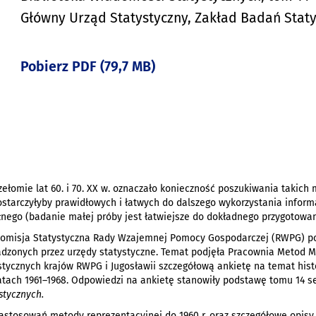
Główny Urząd Statystyczny, Zakład Badań Stat
Pobierz PDF (79,7 MB)
łomie lat 60. i 70. XX w. oznaczało konieczność poszukiwania takich
dostarczyłyby prawidłowych i łatwych do dalszego wykorzystania infor
nego (badanie małej próby jest łatwiejsze do dokładnego przygotowani
 Komisja Statystyczna Rady Wzajemnej Pomocy Gospodarczej (RWPG) po
dzonych przez urzędy statystyczne. Temat podjęła Pracownia Metod 
ycznych krajów RWPG i Jugosławii szczegółową ankietę na temat historii
tach 1961–1968. Odpowiedzi na ankietę stanowiły podstawę tomu 14 s
stycznych.
astosowań metody reprezentacyjnej do 1960 r. oraz szczegółowe opisy