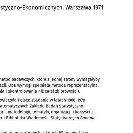
ystyczno-Ekonomicznych, Warszawa 1971
 metod badawczych, które z jednej strony wymagałyby
macji. Oba wymogi spełniała metoda reprezentacyjna,
a i skontrolowania niż całej zbiorowości).
wierzyła Polsce zbadanie w latach 1968–1970
Matematycznych Zakładu Badań Statystyczno-
, metodologii, tematyki, organizacji i korzyści z
erii Biblioteka Wiadomości Statystycznych
Badania
 badań prowadzonych w latach 60., w tym takie