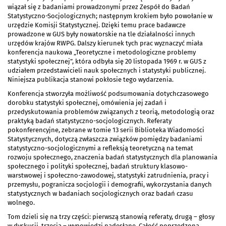
wiązał się z badaniami prowadzonymi przez Zespół do Badań
Statystyczno-Socjologicznych; następnym krokiem było powołanie w
urzędzie Komisji Statystycznej. Dzięki temu prace badawcze
prowadzone w GUS były nowatorskie na tle działalności innych
urzędów krajów RWPG. Dalszy kierunek tych prac wyznaczyć miała
konferencja naukowa „Teoretyczne i metodologiczne problemy
statystyki społecznej”, która odbyła się 20 listopada 1969 r. w GUS z
udziałem przedstawicieli nauk społecznych i statystyki publicznej.
Niniejsza publikacja stanowi pokłosie tego wydarzenia.
Konferencja stworzyła możliwość podsumowania dotychczasowego
dorobku statystyki społecznej, omówienia jej zadań i
przedyskutowania problemów związanych z teorią, metodologią oraz
praktyką badań statystyczno-socjologicznych. Referaty
pokonferencyjne, zebrane w tomie 13 serii Biblioteka Wiadomości
Statystycznych, dotyczą zwłaszcza związków pomiędzy badaniami
statystyczno-socjologicznymi a refleksją teoretyczną na temat
rozwoju społecznego, znaczenia badań statystycznych dla planowania
społecznego i polityki społecznej, badań struktury klasowo-
warstwowej i społeczno-zawodowej, statystyki zatrudnienia, pracy i
przemysłu, pogranicza socjologii i demografii, wykorzystania danych
statystycznych w badaniach socjologicznych oraz badań czasu
wolnego.
Tom dzieli się na trzy części: pierwszą stanowią referaty, drugą – głosy
w dyskusji, trzecią – wypowiedzi nadesłane. Całość poprzedzona